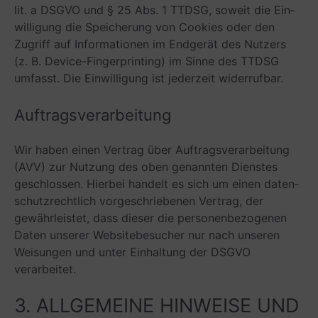
lit. a DSGVO und § 25 Abs. 1 TTDSG, soweit die Ein­
wil­li­gung die Spei­che­rung von Coo­kies oder den
Zugriff auf Infor­ma­tio­nen im End­ge­rät des Nut­zers
(z. B. Device-Fin­ger­prin­ting) im Sinne des TTDSG
umfasst. Die Ein­wil­li­gung ist jeder­zeit widerrufbar.
Auf­trags­ver­ar­bei­tung
Wir haben einen Ver­trag über Auf­trags­ver­ar­bei­tung
(AVV) zur Nut­zung des oben genann­ten Diens­tes
geschlos­sen. Hier­bei han­delt es sich um einen daten­
schutz­recht­lich vor­ge­schrie­be­nen Ver­trag, der
gewähr­leis­tet, dass die­ser die per­so­nen­be­zo­ge­nen
Daten unse­rer Web­site­be­su­cher nur nach unse­ren
Wei­sun­gen und unter Ein­hal­tung der DSGVO
verarbeitet.
3. ALL­GE­MEINE HIN­WEISE UND