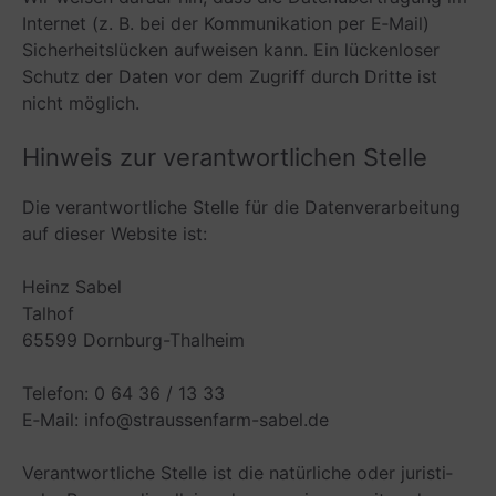
Inter­net (z. B. bei der Kom­mu­ni­ka­tion per E‑Mail)
Sicher­heits­lü­cken auf­wei­sen kann. Ein lücken­lo­ser
Schutz der Daten vor dem Zugriff durch Dritte ist
nicht möglich.
Hin­weis zur ver­ant­wort­li­chen Stelle
Die ver­ant­wort­li­che Stelle für die Daten­ver­ar­bei­tung
auf die­ser Web­site ist:
Heinz Sabel
Tal­hof
65599 Dorn­burg-Thal­heim
Tele­fon: 0 64 36 / 13 33
E‑Mail: info@straussenfarm-sabel.de
Ver­ant­wort­li­che Stelle ist die natür­li­che oder juris­ti­