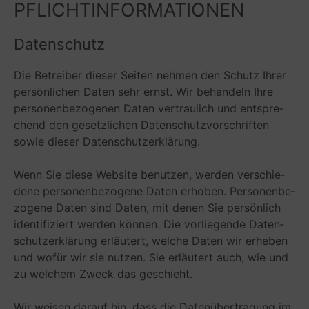
PFLICHTINFORMATIONEN
Daten­schutz
Die Betrei­ber die­ser Sei­ten neh­men den Schutz Ihrer
per­sön­li­chen Daten sehr ernst. Wir behan­deln Ihre
per­so­nen­be­zo­ge­nen Daten ver­trau­lich und ent­spre­
chend den gesetz­li­chen Daten­schutz­vor­schrif­ten
sowie die­ser Datenschutzerklärung.
Wenn Sie diese Web­site benut­zen, wer­den ver­schie­
dene per­so­nen­be­zo­gene Daten erho­ben. Per­so­nen­be­
zo­gene Daten sind Daten, mit denen Sie per­sön­lich
iden­ti­fi­ziert wer­den kön­nen. Die vor­lie­gende Daten­
schutz­er­klä­rung erläu­tert, wel­che Daten wir erhe­ben
und wofür wir sie nut­zen. Sie erläu­tert auch, wie und
zu wel­chem Zweck das geschieht.
Wir wei­sen dar­auf hin, dass die Daten­über­tra­gung im