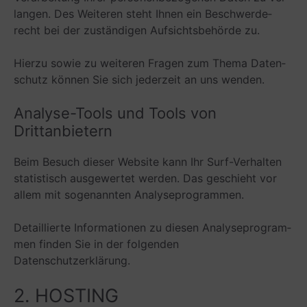
lan­gen. Des Wei­te­ren steht Ihnen ein Beschwer­de­
recht bei der zustän­di­gen Auf­sichts­be­hörde zu.
Hierzu sowie zu wei­te­ren Fra­gen zum Thema Daten­
schutz kön­nen Sie sich jeder­zeit an uns wenden.
Ana­lyse-Tools und Tools von
Drittanbietern
Beim Besuch die­ser Web­site kann Ihr Surf-Ver­hal­ten
sta­tis­tisch aus­ge­wer­tet wer­den. Das geschieht vor
allem mit soge­nann­ten Analyseprogrammen.
Detail­lierte Infor­ma­tio­nen zu die­sen Ana­ly­se­pro­gram­
men fin­den Sie in der fol­gen­den
Datenschutzerklärung.
2. HOS­TING