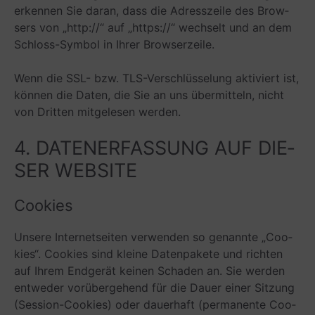
erken­nen Sie daran, dass die Adress­zeile des Brow­
sers von „http://“ auf „https://“ wech­selt und an dem
Schloss-Sym­bol in Ihrer Browserzeile.
Wenn die SSL- bzw. TLS-Ver­schlüs­se­lung akti­viert ist,
kön­nen die Daten, die Sie an uns über­mit­teln, nicht
von Drit­ten mit­ge­le­sen werden.
4. DATEN­ER­FAS­SUNG AUF DIE­
SER WEBSITE
Coo­kies
Unsere Inter­net­sei­ten ver­wen­den so genannte „Coo­
kies“. Coo­kies sind kleine Daten­pa­kete und rich­ten
auf Ihrem End­ge­rät kei­nen Scha­den an. Sie wer­den
ent­we­der vor­über­ge­hend für die Dauer einer Sit­zung
(Ses­sion-Coo­kies) oder dau­er­haft (per­ma­nente Coo­