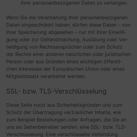
Ihrer per­so­nen­be­zo­ge­nen Daten zu verlangen.
Wenn Sie die Ver­ar­bei­tung Ihrer per­so­nen­be­zo­ge­nen
Daten ein­ge­schränkt haben, dür­fen diese Daten – von
ihrer Spei­che­rung abge­se­hen – nur mit Ihrer Ein­wil­li­
gung oder zur Gel­tend­ma­chung, Aus­übung oder Ver­
tei­di­gung von Rechts­an­sprü­chen oder zum Schutz
der Rechte einer ande­ren natür­li­chen oder juris­ti­schen
Per­son oder aus Grün­den eines wich­ti­gen öffent­li­
chen Inter­es­ses der Euro­päi­schen Union oder eines
Mit­glied­staats ver­ar­bei­tet werden.
SSL- bzw. TLS-Verschlüsselung
Diese Seite nutzt aus Sicher­heits­grün­den und zum
Schutz der Über­tra­gung ver­trau­li­cher Inhalte, wie
zum Bei­spiel Bestel­lun­gen oder Anfra­gen, die Sie an
uns als Sei­ten­be­trei­ber sen­den, eine SSL- bzw. TLS-
Ver­schlüs­se­lung. Eine ver­schlüs­selte Ver­bin­dung