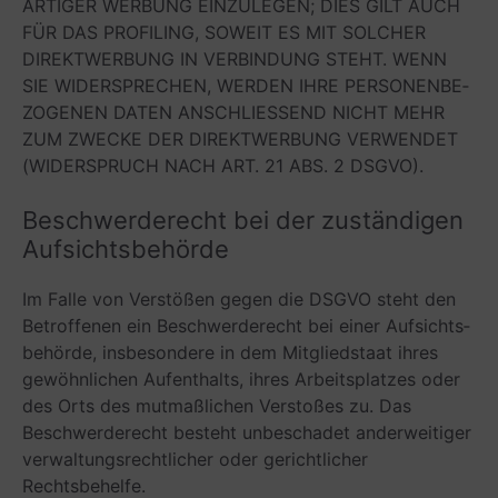
AR­TI­GER WER­BUNG EIN­ZU­LE­GEN; DIES GILT AUCH
FÜR DAS PRO­FIL­ING, SOWEIT ES MIT SOL­CHER
DIREKT­WER­BUNG IN VER­BIN­DUNG STEHT. WENN
SIE WIDER­SPRE­CHEN, WER­DEN IHRE PER­SO­NEN­BE­
ZO­GE­NEN DATEN ANSCHLIES­SEND NICHT MEHR
ZUM ZWE­CKE DER DIREKT­WER­BUNG VER­WEN­DET
(WIDER­SPRUCH NACH ART. 21 ABS. 2 DSGVO).
Beschwerde­recht bei der zustän­di­gen
Aufsichtsbehörde
Im Falle von Ver­stö­ßen gegen die DSGVO steht den
Betrof­fe­nen ein Beschwer­de­recht bei einer Auf­sichts­
be­hörde, ins­be­son­dere in dem Mit­glied­staat ihres
gewöhn­li­chen Auf­ent­halts, ihres Arbeits­plat­zes oder
des Orts des mut­maß­li­chen Ver­sto­ßes zu. Das
Beschwer­de­recht besteht unbe­scha­det ander­wei­ti­ger
ver­wal­tungs­recht­li­cher oder gericht­li­cher
Rechtsbehelfe.