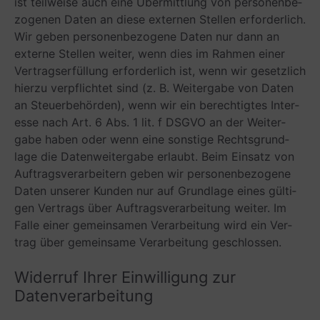
ist teil­weise auch eine Über­mitt­lung von per­so­nen­be­
zo­ge­nen Daten an diese exter­nen Stel­len erfor­der­lich.
Wir geben per­so­nen­be­zo­gene Daten nur dann an
externe Stel­len wei­ter, wenn dies im Rah­men einer
Ver­trags­er­fül­lung erfor­der­lich ist, wenn wir gesetz­lich
hierzu ver­pflich­tet sind (z. B. Wei­ter­gabe von Daten
an Steu­er­be­hör­den), wenn wir ein berech­tig­tes Inter­
esse nach Art. 6 Abs. 1 lit. f DSGVO an der Wei­ter­
gabe haben oder wenn eine sons­tige Rechts­grund­
lage die Daten­wei­ter­gabe erlaubt. Beim Ein­satz von
Auf­trags­ver­ar­bei­tern geben wir per­so­nen­be­zo­gene
Daten unse­rer Kun­den nur auf Grund­lage eines gül­ti­
gen Ver­trags über Auf­trags­ver­ar­bei­tung wei­ter. Im
Falle einer gemein­sa­men Ver­ar­bei­tung wird ein Ver­
trag über gemein­same Ver­ar­bei­tung geschlossen.
Wider­ruf Ihrer Ein­wil­li­gung zur
Datenverarbeitung