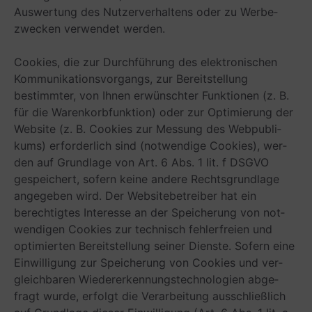
Aus­wer­tung des Nut­zer­ver­hal­tens oder zu Wer­be­
zwe­cken ver­wen­det werden.
Coo­kies, die zur Durch­füh­rung des elek­tro­ni­schen
Kom­mu­ni­ka­ti­ons­vor­gangs, zur Bereit­stel­lung
bestimm­ter, von Ihnen erwünsch­ter Funk­tio­nen (z. B.
für die Waren­korb­funk­tion) oder zur Opti­mie­rung der
Web­site (z. B. Coo­kies zur Mes­sung des Web­pu­bli­
kums) erfor­der­lich sind (not­wen­dige Coo­kies), wer­
den auf Grund­lage von Art. 6 Abs. 1 lit. f DSGVO
gespei­chert, sofern keine andere Rechts­grund­lage
ange­ge­ben wird. Der Web­site­be­trei­ber hat ein
berech­tig­tes Inter­esse an der Spei­che­rung von not­
wen­di­gen Coo­kies zur tech­nisch feh­ler­freien und
opti­mier­ten Bereit­stel­lung sei­ner Dienste. Sofern eine
Ein­wil­li­gung zur Spei­che­rung von Coo­kies und ver­
gleich­ba­ren Wie­der­erken­nungs­tech­no­lo­gien abge­
fragt wurde, erfolgt die Ver­ar­bei­tung aus­schließ­lich