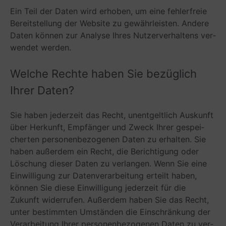
Ein Teil der Daten wird erho­ben, um eine feh­ler­freie
Bereit­stel­lung der Web­site zu gewähr­leis­ten. Andere
Daten kön­nen zur Ana­lyse Ihres Nut­zer­ver­hal­tens ver­
wen­det werden.
Wel­che Rechte haben Sie bezüg­lich
Ihrer Daten?
Sie haben jeder­zeit das Recht, unent­gelt­lich Aus­kunft
über Her­kunft, Emp­fän­ger und Zweck Ihrer gespei­
cher­ten per­so­nen­be­zo­ge­nen Daten zu erhal­ten. Sie
haben außer­dem ein Recht, die Berich­ti­gung oder
Löschung die­ser Daten zu ver­lan­gen. Wenn Sie eine
Ein­wil­li­gung zur Daten­ver­ar­bei­tung erteilt haben,
kön­nen Sie diese Ein­wil­li­gung jeder­zeit für die
Zukunft wider­ru­fen. Außer­dem haben Sie das Recht,
unter bestimm­ten Umstän­den die Ein­schrän­kung der
Ver­ar­bei­tung Ihrer per­so­nen­be­zo­ge­nen Daten zu ver­