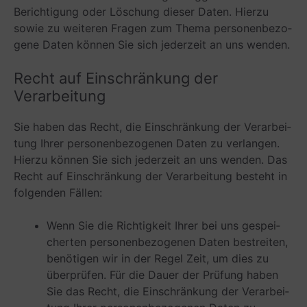
Berich­ti­gung oder Löschung die­ser Daten. Hierzu
sowie zu wei­te­ren Fra­gen zum Thema per­so­nen­be­zo­
gene Daten kön­nen Sie sich jeder­zeit an uns wenden.
Recht auf Ein­schrän­kung der
Verarbeitung
Sie haben das Recht, die Ein­schrän­kung der Ver­ar­bei­
tung Ihrer per­so­nen­be­zo­ge­nen Daten zu ver­lan­gen.
Hierzu kön­nen Sie sich jeder­zeit an uns wen­den. Das
Recht auf Ein­schrän­kung der Ver­ar­bei­tung besteht in
fol­gen­den Fällen:
Wenn Sie die Rich­tig­keit Ihrer bei uns gespei­
cher­ten per­so­nen­be­zo­ge­nen Daten bestrei­ten,
benö­ti­gen wir in der Regel Zeit, um dies zu
über­prü­fen. Für die Dauer der Prü­fung haben
Sie das Recht, die Ein­schrän­kung der Ver­ar­bei­