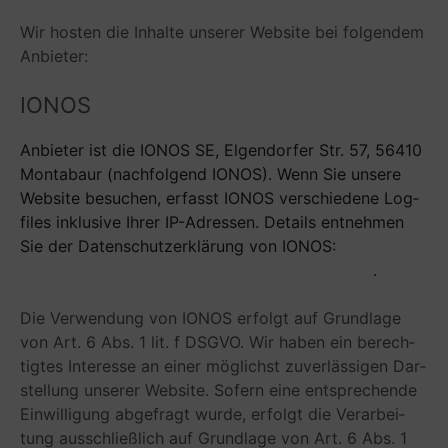
Wir hos­ten die Inhalte unse­rer Web­site bei fol­gen­dem
Anbieter:
IONOS
Anbie­ter ist die IONOS SE, Elgen­dor­fer Str. 57, 56410
Mon­ta­baur (nach­fol­gend IONOS). Wenn Sie unsere
Web­site besu­chen, erfasst IONOS ver­schie­dene Log­
files inklu­sive Ihrer IP-Adres­sen. Details ent­neh­men
Sie der Daten­schutz­er­klä­rung von IONOS:
https://www.ionos.de/terms-gtc/terms-privacy
.
Die Ver­wen­dung von IONOS erfolgt auf Grund­lage
von Art. 6 Abs. 1 lit. f DSGVO. Wir haben ein berech­
tig­tes Inter­esse an einer mög­lichst zuver­läs­si­gen Dar­
stel­lung unse­rer Web­site. Sofern eine ent­spre­chende
Ein­wil­li­gung abge­fragt wurde, erfolgt die Ver­ar­bei­
tung aus­schließ­lich auf Grund­lage von Art. 6 Abs. 1