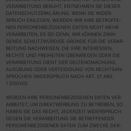
VER­AR­BEI­TUNG BERUHT, ENT­NEH­MEN SIE DIE­SER
DATEN­SCHUTZ­ER­KLÄ­RUNG. WENN SIE WIDER­
SPRUCH EIN­LE­GEN, WER­DEN WIR IHRE BETROF­FE­
NEN PER­SO­NEN­BE­ZO­GE­NEN DATEN NICHT MEHR
VER­AR­BEI­TEN, ES SEI DENN, WIR KÖN­NEN ZWIN­
GENDE SCHUTZ­WÜR­DIGE GRÜNDE FÜR DIE VER­AR­
BEI­TUNG NACH­WEI­SEN, DIE IHRE INTER­ES­SEN,
RECHTE UND FREI­HEI­TEN ÜBER­WIE­GEN ODER DIE
VER­AR­BEI­TUNG DIENT DER GEL­TEND­MA­CHUNG,
AUS­ÜBUNG ODER VER­TEI­DI­GUNG VON RECHTS­AN­
SPRÜ­CHEN (WIDER­SPRUCH NACH ART. 21 ABS.
1 DSGVO).
WER­DEN IHRE PER­SO­NEN­BE­ZO­GE­NEN DATEN VER­
AR­BEI­TET, UM DIREKT­WER­BUNG ZU BETREI­BEN, SO
HABEN SIE DAS RECHT, JEDER­ZEIT WIDER­SPRUCH
GEGEN DIE VER­AR­BEI­TUNG SIE BETREF­FEN­DER
PER­SO­NEN­BE­ZO­GE­NER DATEN ZUM ZWE­CKE DER­