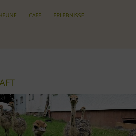
HEUNE
CAFE
ERLEB­NISSE
FT