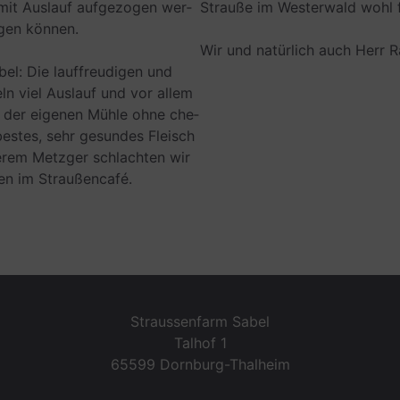
it Aus­lauf auf­ge­zo­gen wer­
Strauße im Wes­ter­wald wohl 
­gen können.
Wir und natür­lich auch Herr R
l: Die lauf­freu­di­gen und
eln viel Aus­lauf und vor allem
 in der eige­nen Mühle ohne che­
 bes­tes, sehr gesun­des Fleisch
­rem Metz­ger schlach­ten wir
den im Straußencafé.
Straussenfarm Sabel
Talhof 1
65599 Dornburg-Thalheim