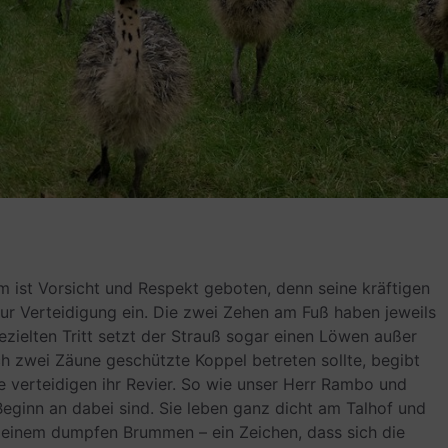
 ist Vor­sicht und Respekt gebo­ten, denn seine kräf­ti­gen
ur Ver­tei­di­gung ein. Die zwei Zehen am Fuß haben jeweils
eziel­ten Tritt setzt der Strauß sogar einen Löwen außer
ch zwei Zäune geschützte Kop­pel betre­ten sollte, begibt
 ver­tei­di­gen ihr Revier. So wie unser Herr Rambo und
Beginn an dabei sind. Sie leben ganz dicht am Tal­hof und
t einem dump­fen Brum­men – ein Zei­chen, dass sich die