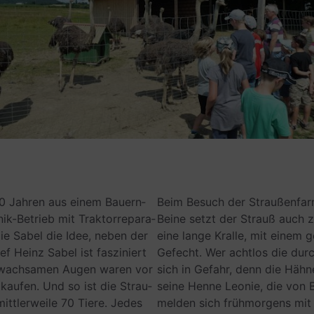
40 Jah­ren aus einem Bau­ern­
Beim Besuch der Strau­ßen­farm
-Betrieb mit Trak­tor­repa­ra­
Beine setzt der Strauß auch z
lie Sabel die Idee, neben der
eine lange Kralle, mit einem g
 Heinz Sabel ist fas­zi­niert
Gefecht. Wer acht­los die dur
ie wach­sa­men Augen waren vor
sich in Gefahr, denn die Hähne
 kau­fen. Und so ist die Strau­
seine Henne Leo­nie, die von 
tt­ler­weile 70 Tiere. Jedes
mel­den sich früh­mor­gens mi