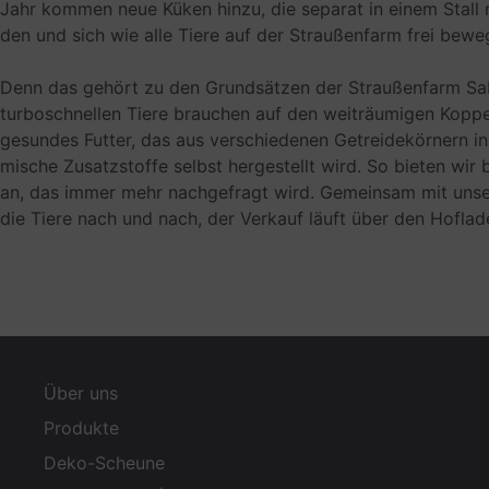
Jahr kom­men neue Küken hinzu, die sepa­rat in einem Stall m
den und sich wie alle Tiere auf der Strau­ßen­farm frei bewe
Denn das gehört zu den Grund­sät­zen der Strau­ßen­farm Sabe
tur­bo­schnel­len Tiere brau­chen auf den weit­räu­mi­gen Kop­p
gesun­des Fut­ter, das aus ver­schie­de­nen Getrei­de­kör­nern
mi­sche Zusatz­stoffe selbst her­ge­stellt wird. So bie­ten wir
an, das immer mehr nach­ge­fragt wird. Gemein­sam mit unse
die Tiere nach und nach, der Ver­kauf läuft über den Hof­la­
Über uns
Pro­dukte
Deko-Scheune