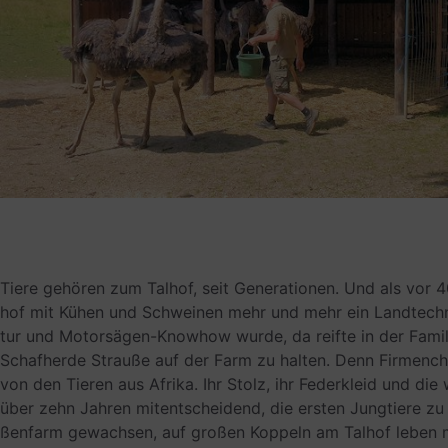
Tiere gehö­ren zum Tal­hof, seit Gene­ra­tio­nen. Und als vor 
hof mit Kühen und Schwei­nen mehr und mehr ein Land­tech­nik
tur und Motor­sä­gen-Know­how wurde, da reifte in der Fami­
Schaf­herde Strauße auf der Farm zu hal­ten. Denn Fir­men­chef
von den Tie­ren aus Afrika. Ihr Stolz, ihr Feder­kleid und d
über zehn Jah­ren mit­ent­schei­dend, die ers­ten Jung­tiere zu
ßen­farm gewach­sen, auf gro­ßen Kop­peln am Tal­hof leben mi